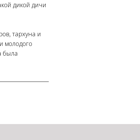
акой дикой дичи
ов, тархуна и
 и молодого
а была