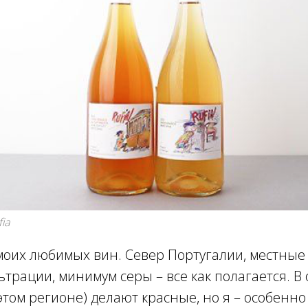
ia
моих любимых вин. Север Португалии, местные 
ьтрации, минимум серы – все как полагается. В
 этом регионе) делают красные, но я – особенн