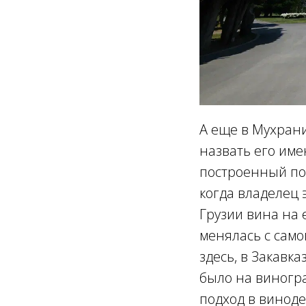
А еще в Мухрани
назвать его име
построенный по 
когда владелец 
Грузии вина на 
менялась с само
здесь, в Закавка
было на виногра
подход в виноде