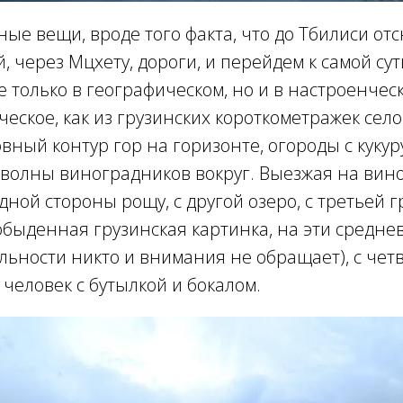
ые вещи, вроде того факта, что до Тбилиси от
, через Мцхету, дороги, и перейдем к самой сут
е только в географическом, но и в настроенчес
ческое, как из грузинских короткометражек село
вный контур гор на горизонте, огороды с кукур
, волны виноградников вокруг. Выезжая на вино
одной стороны рощу, с другой озеро, с третьей 
обыденная грузинская картинка, на эти средне
ьности никто и внимания не обращает), с чет
 человек с бутылкой и бокалом.