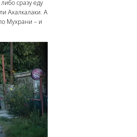
 либо сразу еду
ли Ахалкалаки. А
ело Мухрани – и