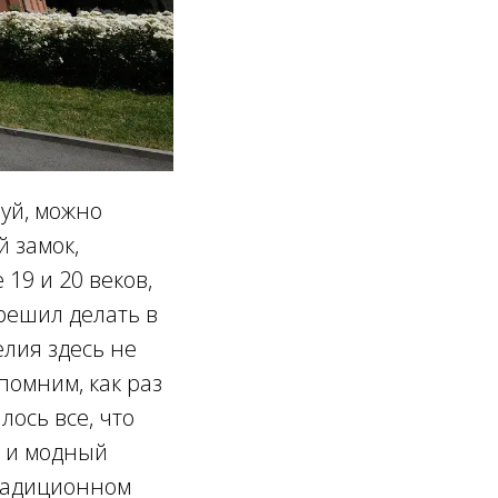
уй, можно
й замок,
19 и 20 веков,
 решил делать в
елия здесь не
помним, как раз
лось все, что
й и модный
традиционном