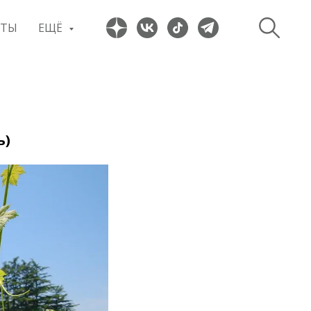
ПТЫ
ЕЩЁ
ь)