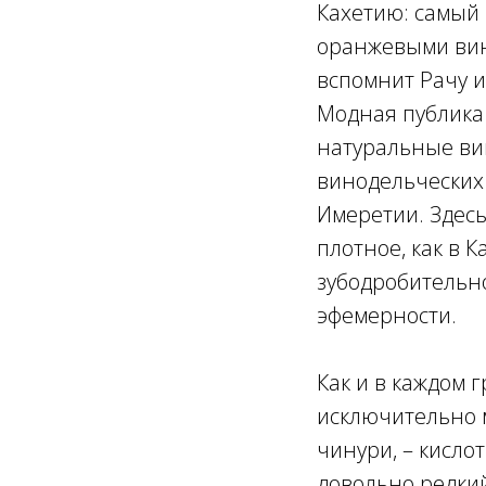
Кахетию: самый
оранжевыми вина
вспомнит Рачу и
Модная публика 
натуральные вин
винодельческих 
Имеретии. Здесь
плотное, как в К
зубодробительно
эфемерности.
Как и в каждом 
исключительно м
чинури, – кисло
довольно редкий