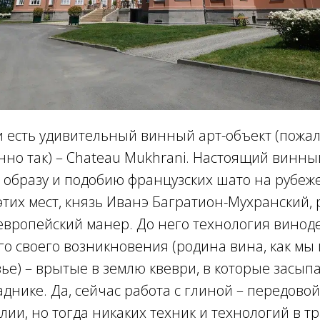
 есть удивительный винный арт-объект (пожал
нно так) – Chateau Mukhrani. Настоящий винны
образу и подобию французских шато на рубеже 
этих мест, князь Иванэ Багратион-Мухранский,
европейский манер. До него технология винод
го своего возникновения (родина вина, как мы 
зье) – врытые в землю квеври, в которые засыпа
днике. Да, сейчас работа с глиной – передово
лии, но тогда никаких техник и технологий в 