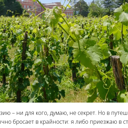
зию – ни для кого, думаю, не секрет. Но в путе
чно бросает в крайности: я либо приезжаю в ст