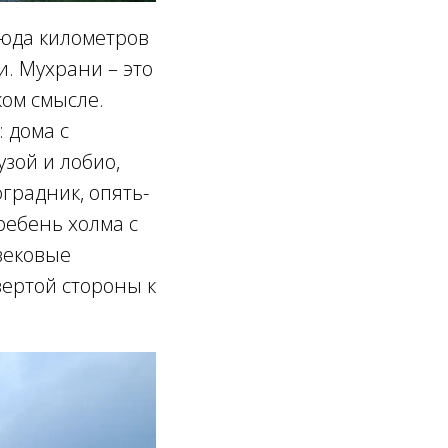
сюда километров
и. Мухрани – это
ком смысле.
: дома с
узой и лобио,
градник, опять-
гребень холма с
вековые
вертой стороны к