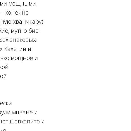
ными мощными
 – конечно
ную хванчкару).
ие, мутно-био-
всех знаковых
х Кахетии и
лько мощное и
ской
кой
чески
рули мцване и
ают шавкапито и
ие,