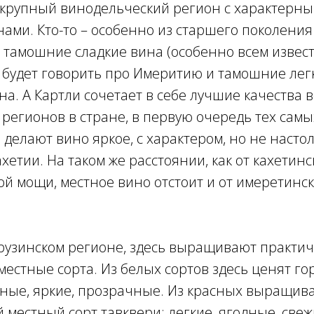
 крупный винодельческий регион с характер
ми. Кто-то – особенно из старшего поколения
 тамошние сладкие вина (особенно всем извест
будет говорить про Имеритию и тамошние легк
а. А Картли сочетает в себе лучшие качества 
регионов в стране, в первую очередь тех самы
 делают вино яркое, с характером, но не насто
ахетии. На таком же расстоянии, как от кахетин
й мощи, местное вино отстоит и от имеретинс
грузинском регионе, здесь выращивают практи
естные сорта. Из белых сортов здесь ценят го
тные, яркие, прозрачные. Из красных выращив
 местный сорт тавквери: легкие, ягодные, свеж