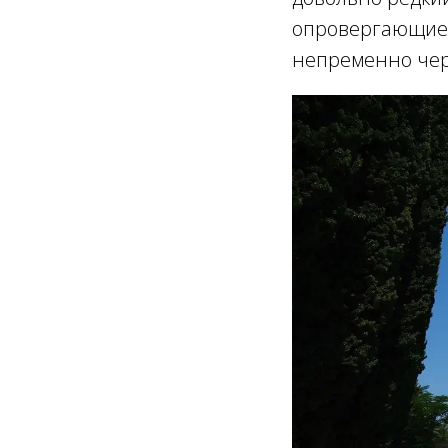
опровергающие р
непременно чер