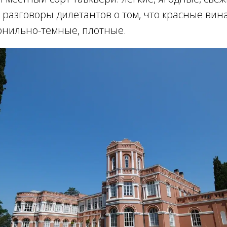
азговоры дилетантов о том, что красные вина
нильно-темные, плотные.