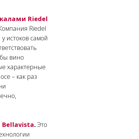
калами Riedel
 Компания Riedel
 у истоков самой
тветствовать
обы вино
мые характерные
oce – как раз
ни
нечно,
 Bellavista
.
Это
технологии