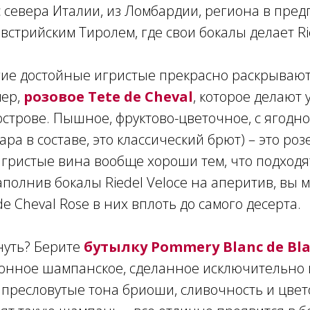
с севера Италии, из Ломбардии, региона в пред
австрийским Тиролем, где свои бокалы делает Ri
гие достойные игристые прекрасно раскрывают
ер,
розовое Tete de Cheval
, которое делают 
строве. Пышное, фруктово-цветочное, с ягодно
ара в составе, это классический брют) – это ро
гристые вина вообще хороши тем, что подходя
наполнив бокалы Riedel Veloce на аперитив, вы 
e Cheval Rose в них вплоть до самого десерта.
нуть? Берите
бутылку Pommery Blanc de Bla
лонное шампанское, сделанное исключительно 
 пресловутые тона бриоши, сливочность и цвет