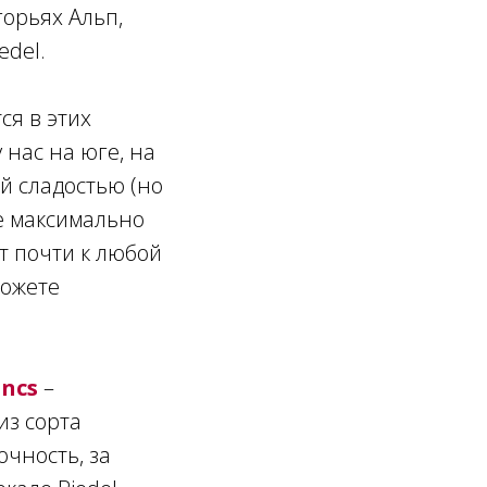
горьях Альп,
edel.
ся в этих
у нас на юге, на
й сладостью (но
зе максимально
т почти к любой
можете
ncs
–
из сорта
очность, за