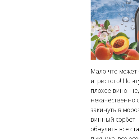
Мало что может 
игристого! Но э
плохое вино: не
некачественно с
закинуть в моро
винный сорбет. 
обнулить все ст
пикнике, все ос