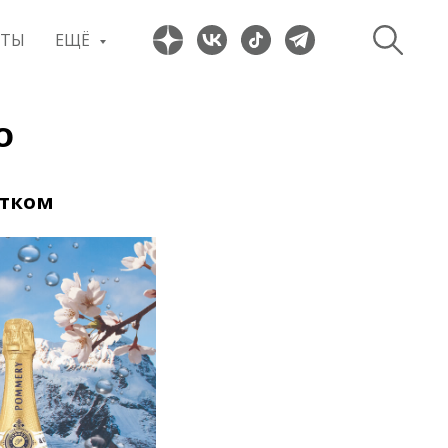
ПТЫ
ЕЩЁ
о
итком