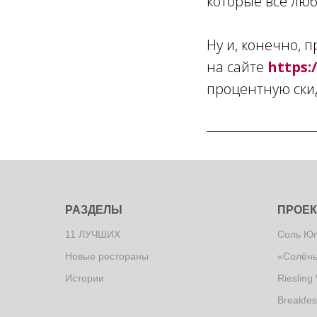
которые все люб
Ну и, конечно, 
на сайте
https:
процентную скид
РАЗДЕЛЫ
ПРОЕ
11 ЛУЧШИХ
Соль Юг
Новые рестораны
«Солёны
Истории
Riesling
Breakfes