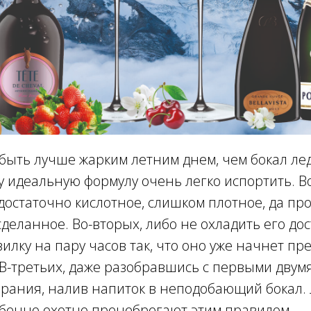
быть лучше жарким летним днем, чем бокал ле
ту идеальную формулу очень легко испортить. В
достаточно кислотное, слишком плотное, да про
деланное. Во-вторых, либо не охладить его дос
зилку на пару часов так, что оно уже начнет п
В-третьих, даже разобравшись с первыми двумя
арания, налив напиток в неподобающий бокал. 
обенно охотно пренебрегают этим правилом.