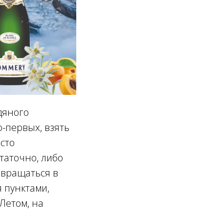
дяного
о-первых, взять
сто
таточно, либо
ревращаться в
 пунктами,
Летом, на