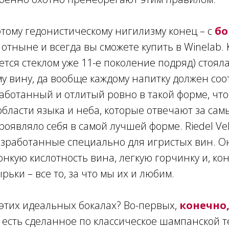
тому гедонистическому нигилизму конец – с
бо
 отныне и всегда вы сможете купить в Winelab.
ется стеклом уже 11-е поколение подряд) стояла
му вину, да вообще каждому напитку должен соо
работанный и отлитый ровно в такой форме, чт
области языка и неба, которые отвечают за са
роявляло себя в самой лучшей форме. Riedel Vel
азработанные специально для игристых вин. О
нкую кислотность вина, легкую горчинку и, ко
ьки – все то, за что мы их и любим.
 этих идеальных бокалах? Во-первых,
конечно,
 есть сделанное по классическое шампанской 