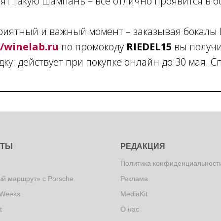
ят такую шампань – все отлично проявится в бо
приятный и важный момент – заказывая бокалы 
//winelab.ru
по промокоду
RIEDEL15
вы получи
ку: действует при покупке онлайн до 30 мая. С
КТЫ
РЕДАКЦИЯ
Политика конфиденциальност
й маршрут» с Porsche
Реклама
 Weeks
MediaKit
t
О нас