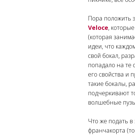
Пора положить э
Veloce
, которые
(которая занима
идеи, что каждо
свой бокал, раз
попадало на те 
его свойства и п
такие бокалы, р
подчеркивают то
волшебные пузыр
Что же подать в
франчакорта (то