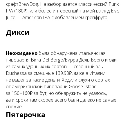
крафтBrewDog. На выбор дается классический Punk
IPA (180₽), или более интересный на мой взгляд Elvis
Juice — American IPA с добавлением грепфрута.
Дикси
Неожиданно
была обнаружена итальянская
пивоварня Birra Del Borgo/Бирра Дель Борго и один
из самых удачных их сортов — сезонный эль
Duchessa за смешные 139.90₽, даже в Италии
не выдел за такие деньги. Ходили слухи о сортах
от американской пивоварни Goose Island
за 150−160₽ за бут, но обнаружить не удалось,
да и сроки там скорее всего были далеко не самые
свежие.
Пятерочка