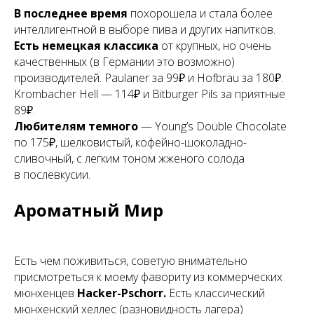
В последнее время
похорошела и стала более
интеллигентной в выборе пива и других напитков.
Есть немецкая классика
от крупных, но очень
качественных (в Германии это возможно)
производителей. Paulaner за 99₽ и Hofbräu за 180₽.
Krombacher Hell — 114₽ и Bitburger Pils за приятные
89₽.
Любителям темного
— Young’s Double Chocolate
по 175₽, шелковистый, кофейно-шоколадно-
сливочный, с легким тоном жженого солода
в послевкусии.
Ароматный Мир
Есть чем поживиться, советую внимательно
присмотреться к моему фавориту из коммерческих
мюнхенцев
Hacker-Pschorr.
Есть классический
мюнхенский хеллес (разновидность лагера)