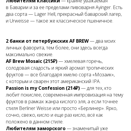
Любителям классики
— крайне уважаемая
в Баварии и за ее пределами пивоварня Ayinger. Есть
два сорта — Lager Hell, прекрасный баварский лагер,
и Urweisse — такое же классическое пшеничное.
2 банки от петербужских AF BREW
— два моих
личных фаворита, тем более, они здесь всегда
максимально свежие.
AF Brew Mosaic (215₽)
— хмелевая горечь,
солодовая сладость и яркий аромат тропических
фруктов — все благодаря хмелю сорта «Мозаик»,
с которым и сварен этот американский IPA.
Passion is my Confession (214₽)
— для тех, кто
любит покислее, современная импровизация на тему
фруктов в рамках жанра кислого эля, а если точнее
стиля Berliner Weisse или просто «Берлинер». Ярко,
сочно, свежо, кисло и еще раз кисло, всё как
положено в данном стиле.
Любителям заморского
— знаменитый уже