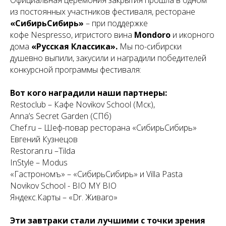
Официальная церемония закрытия прошла в одном
из постоянных участников фестиваля, ресторане
«СибирьСибирь»
– при поддержке
кофе Nespresso, игристого вина
Mondoro
и икорного
дома
«Русская Классика».
Мы по-сибирски
душевно выпили, закусили и наградили победителей
конкурсной программы фестиваля:
Вот кого наградили наши партнеры:
Restoclub – Кафе Novikov School (Мск),
Anna’s Secret Garden (СПб)
Chef.ru – Шеф-повар ресторана «СибирьСибирь»
Евгений Кузнецов
Restoran.ru –Tilda
InStyle – Modus
«Гастрономъ» – «СибирьСибирь» и Villa Pasta
Novikov School - BIO MY BIO
Яндекс.Карты – «Dr. Живаго»
Эти завтраки стали лучшими с точки зрения