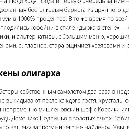
— а люди ходят сюда в первую очередь за ним 
сделанная бестолковым бариста из дрянного д
мум в 1000% процентов. В то же время по всей
асплодились кофейни в стиле «дырка в стене» —
ики, и альтернативы, с большим меню, хороши
нами, а, главное, старающимися хозяевами и 
жены олигарха
бстеры собственным самолетом два раза в нед
ые выкидывают после каждого гостя, хрусталь,
 и непременно мишленовский шеф с Корсики ил
будь Доменико Педриньо в золотых очках. Заби
 «по вашему запросу ничего не найдено». Увы, 