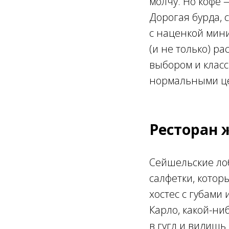
молчу. Но кофе 
Дорогая бурда, 
с наценкой мини
(и не только) р
выбором и класс
нормальными це
Ресторан 
Сейшельские ло
салфетки, котор
хостес с губами
Карло, какой-ни
в гугл и видишь