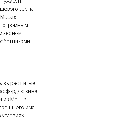
— ужасен.
ешевого зерна
 Москве
 с огромным
м зерном,
работниками.
елю, расшитые
 фарфор, дюжина
и из Монте-
ваешь его имя
в условиях