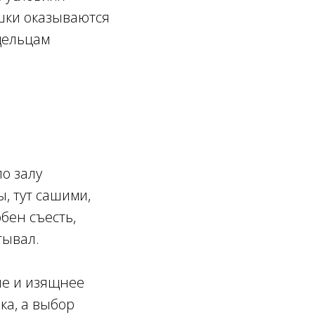
шки оказываются
дельцам
по залу
ы, тут сашими,
бен съесть,
тывал.
ше и изящнее
ка, а выбор