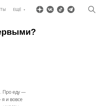
ПТЫ
ЕЩЁ
первыми?
. Про еду —
 я и вовсе