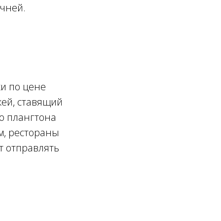
ичней.
ки по цене
жей, ставящий
о плангтона
ем, рестораны
ут отправлять