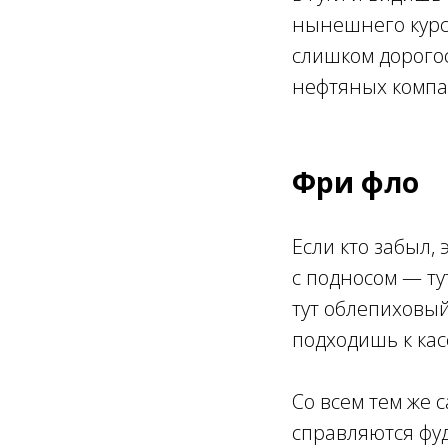
нынешнего курс
слишком дорогос
нефтяных компа
Фри фло
Если кто забыл,
с подносом — тут
тут облепиховый
подходишь к кас
Со всем тем же 
справляются фуд