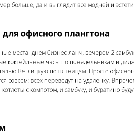
мер больше, да и выглядит все модней и эстет
 для офисного плангтона
нные места: днем бизнес-ланч, вечером 2 самбу
вые коктейльные часы по понедельникам и дид
аталью Ветлицкую по пятницам. Просто офисног
тся совсем: всех переведут на удаленку. Впроч
 котлеты с компотом, и самбуку, и буратино буд
ом