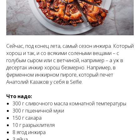
Сейчас, под конец лета, самый сезон инжира. Который
хорош и так, и со всякими солеными вещами – с
голубым сыром или с ветчиной, например – а уж в
десертах инжир хорош безмерно. Например, в
фирменном инжирном пироге, который печет
Анатолий Казаков у себя в Selfie.
Что надо:
300 г сливочного масла комнатной температуры
300 г пшеничной муки
150 г сахара
10 г разрыхлителя
8 ягод инжира
3 яйца