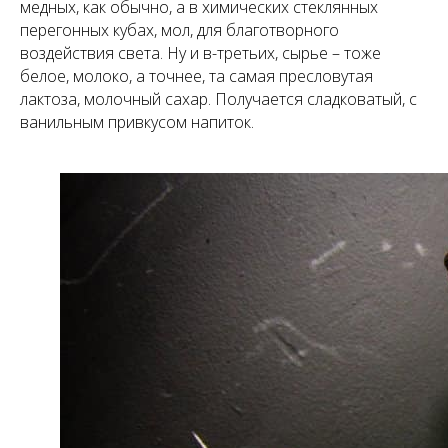
медных, как обычно, а в химических стеклянных
перегонных кубах, мол, для благотворного
воздействия света. Ну и в-третьих, сырье – тоже
белое, молоко, а точнее, та самая пресловутая
лактоза, молочный сахар. Получается сладковатый, с
ванильным привкусом напиток.