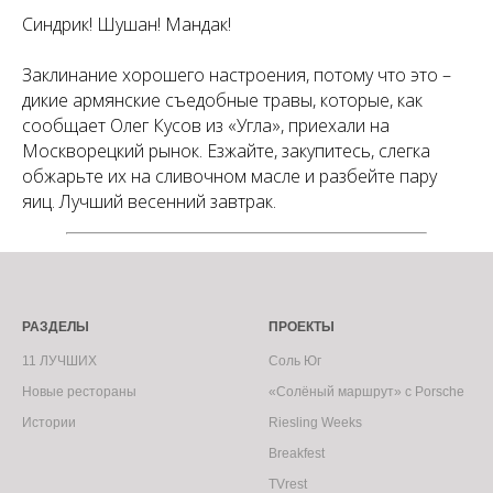
Синдрик! Шушан! Мандак!
Заклинание хорошего настроения, потому что это –
дикие армянские съедобные травы, которые, как
сообщает Олег Кусов из «Угла», приехали на
Москворецкий рынок. Езжайте, закупитесь, слегка
обжарьте их на сливочном масле и разбейте пару
яиц. Лучший весенний завтрак.
РАЗДЕЛЫ
ПРОЕКТЫ
11 ЛУЧШИХ
Соль Юг
Новые рестораны
«Солёный маршрут» с Porsche
Истории
Riesling Weeks
Breakfest
TVrest