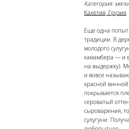
Категория: мягк
Кахетия, Грузия
Еще одна попытк
традиции. В дер
молодого сулугу
камамбера — и в
на выдержку). М
и вовсе называю
красной винной 
покрывается пл
сероватый оттен
сыроварения, то
сулугуни. Получ
любопытное.