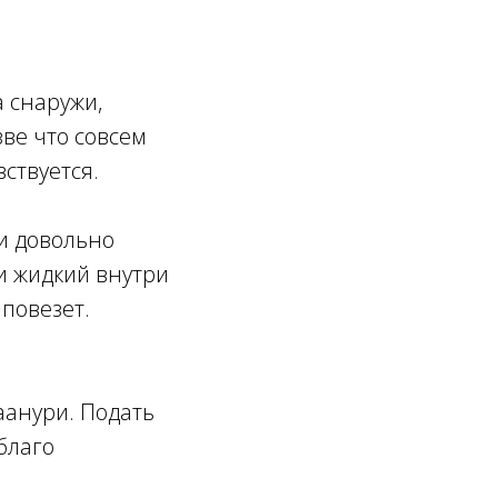
 снаружи,
ве что совсем
вствуется.
ри довольно
и жидкий внутри
 повезет.
баанури. Подать
 благо