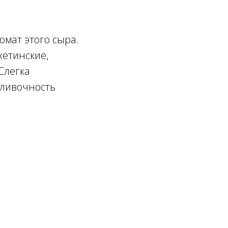
омат этого сыра.
хетинские,
Слегка
сливочность