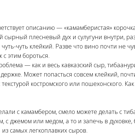
ветствует описанию — «камамберистая» корочка
 сырный плесневый дух и сулугуни внутри, раз
 чуть-чуть клейкий. Разве что вино почти не чу
к с этим бороться.
облема — как и весь кавказский сыр, тибаану
держке. Может попасться совсем клейкий, почт
с текстурой костромского или пошехонского. Как
делали с камамбером, смело можете делать с ти
, с джемом или медом, а то и запечь в духовке,
 из самых легкоплавких сыров.