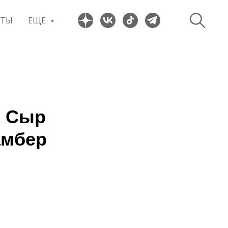
ПТЫ
ЕЩЁ
. Сыр
амбер