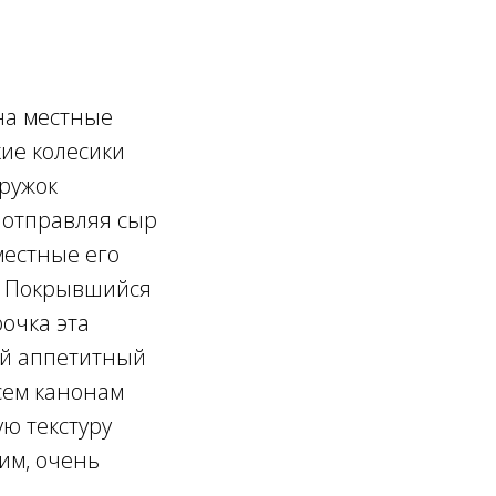
на местные
кие колесики
кружок
 отправляя сыр
местные его
). Покрывшийся
очка эта
ый аппетитный
всем канонам
ую текстуру
им, очень