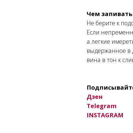
Чем запивать
Не берите к под
Если непременн
а легкие имерет
выдержанное в д
вина в тон к сл
Подписывайте
Дзен
Telegram
INSTAGRAM