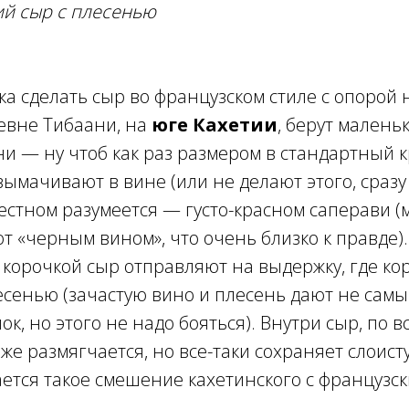
ий сыр с плесенью
а сделать сыр во французском стиле с опорой 
евне Тибаани, на
юге Кахетии
, берут малень
ни — ну чтоб как раз размером в стандартный 
ымачивают в вине (или не делают этого, сразу
естном разумеется — густо-красном саперави (
т «черным вином», что очень близко к правде
корочкой сыр отправляют на выдержку, где кор
есенью (зачастую вино и плесень дают не сам
ок, но этого не надо бояться). Внутри сыр, по 
же размягчается, но все-таки сохраняет слоист
ается такое смешение кахетинского с французск