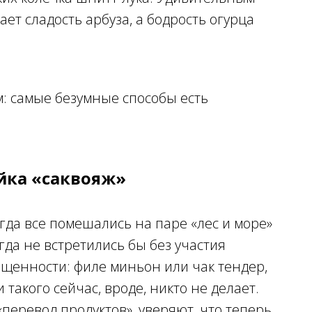
ет сладость арбуза, а бодрость огурца
ейка «саквояж»
гда все помешались на паре «лес и море»
да не встретились бы без участия
ащенности: филе миньон или чак тендер,
и такого сейчас, вроде, никто не делает.
перевод продуктов», уверяют, что теперь