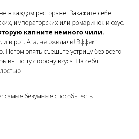
 не в каждом ресторане. Закажите себе
ких, императорских или ромаринок и соус.
вторую капните немного чили.
 и в рот. Ага, не ожидали! Эффект
. Потом опять съешьте устрицу без всего.
рь вы по ту сторону вкуса. На себя
алостью