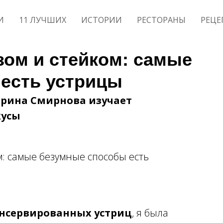
И
11 ЛУЧШИХ
ИСТОРИИ
РЕСТОРАНЫ
РЕЦЕ
зом и стейком: самые
есть устрицы
терина Смирнова изучает
кусы
онсервированных устриц
, я была