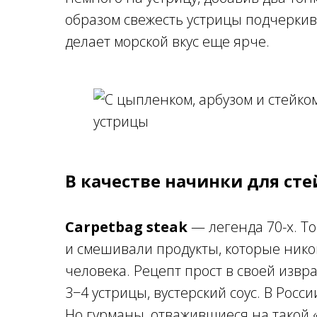
образом свежесть устрицы подчеркива
делает морской вкус еще ярче.
В качестве начинки для ст
Carpetbag steak
— легенда 70-х. То
и смешивали продукты, которые никог
человека. Рецепт прост в своей извр
3−4 устрицы, вустерский соус. В Росси
Но гурманы, отважившиеся на такой «