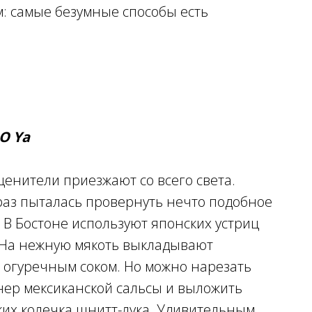
O Ya
 ценители приезжают со всего света.
у раз пыталась провернуть нечто подобное
В Бостоне используют японских устриц
. На нежную мякоть выкладывают
 огуречным соком. Но можно нарезать
анер мексиканской сальсы и выложить
ких колечка шнитт-лука. Удивительным