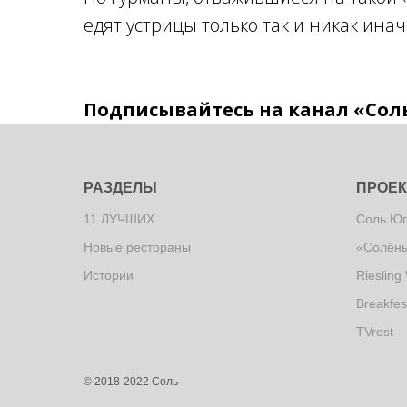
едят устрицы только так и никак инач
Подписывайтесь на канал «Сол
РАЗДЕЛЫ
ПРОЕ
11 ЛУЧШИХ
Соль Юг
Новые рестораны
«Солёны
Истории
Riesling
Breakfes
TVrest
© 2018-2022 Соль