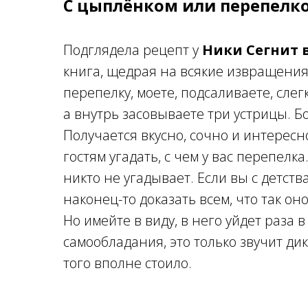
С цыплёнком или перепелк
Подглядела рецепт у
Ники Сегнит в
книга, щедрая на всякие извращения
перепелку, моете, подсаливаете, сле
а внутрь засовываете три устрицы. Бо
Получается вкусно, сочно и интерес
гостям угадать, с чем у вас перепелк
никто не угадывает. Если вы с детст
наконец-то доказать всем, что так о
Но имейте в виду, в него уйдет раза 
самообладания, это только звучит ди
того вполне стоило.