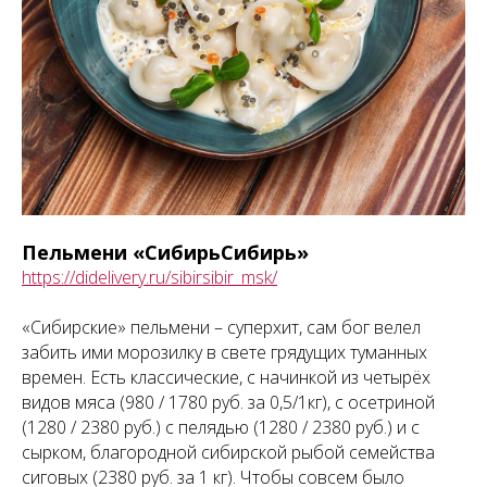
Пельмени «СибирьСибирь»
https://didelivery.ru/sibirsibir_msk/
«Сибирские» пельмени – суперхит, сам бог велел
забить ими морозилку в свете грядущих туманных
времен. Есть классические, с начинкой из четырёх
видов мяса (980 / 1780 руб. за 0,5/1кг), с осетриной
(1280 / 2380 руб.) с пелядью (1280 / 2380 руб.) и с
сырком, благородной сибирской рыбой семейства
сиговых (2380 руб. за 1 кг). Чтобы совсем было