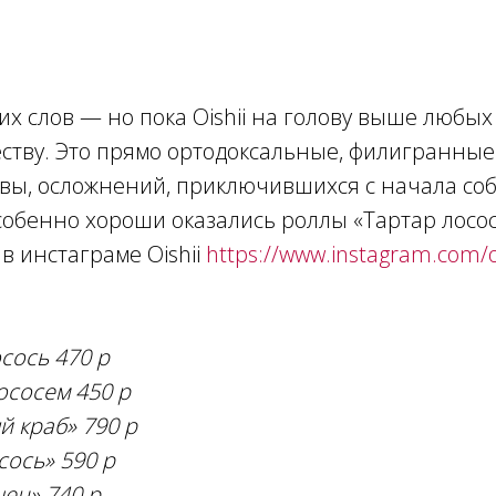
х слов — но пока Oishii на голову выше любых
еству. Это прямо ортодоксальные, филигранные
увы, осложнений, приключившихся с начала соб
обенно хороши оказались роллы «Тартар лосось
в инстаграме Oishii
https://www.instagram.com/o
сось 470 р
ососем 450 р
 краб» 790 р
сось» 590 р
нец» 740 р