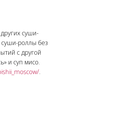
 других суши-
 суши-роллы без
ытий с другой
» и суп мисо.
ishii_moscow/
.