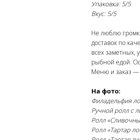
Упаковка: 5/5
Вкус: 5/5
Не люблю громки
доставок по кач
всех заметных, 
рыбной едой. Ос
Меню и заказ — 
На фото:
Филадельфия ло
Ручной ролл с л
Ролл «Сливочный
Ролл «Тартар ло
Ролл «Тартар ту